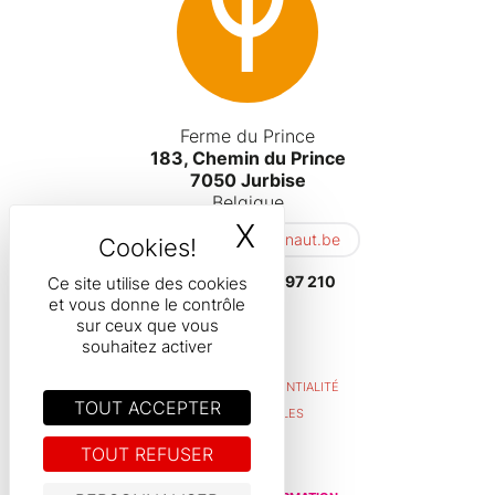
Ferme du Prince
183, Chemin du Prince
7050 Jurbise
Belgique
X
MASQUER LE B
hfapi.contact@hainaut.be
Ce site utilise des cookies
+32(65) 397 210
et vous donne le contrôle
sur ceux que vous
souhaitez activer
POLITIQUE DE CONFIDENTIALITÉ
TOUT ACCEPTER
MENTIONS LÉGALES
RGPD
TOUT REFUSER
© 2026
Hainaut Formation