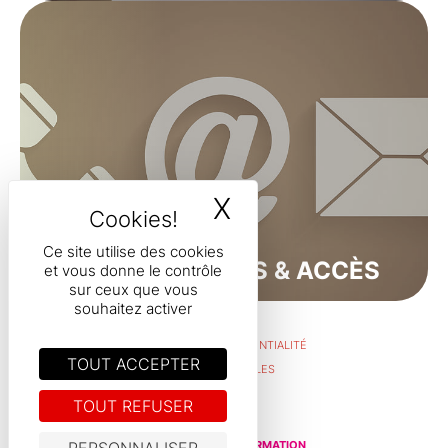
X
MASQUER LE B
Ce site utilise des cookies
CONTACTS & ACCÈS
et vous donne le contrôle
sur ceux que vous
souhaitez activer
POLITIQUE DE CONFIDENTIALITÉ
TOUT ACCEPTER
MENTIONS LÉGALES
RGPD
TOUT REFUSER
© 2026
Hainaut Formation