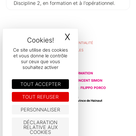
Discipline 2, en formation et à l'opérationnel.
X
MASQUER LE B
POLITIQUE DE CONFIDENTIALITÉ
MENTIONS LÉGALES
Ce site utilise des cookies
et vous donne le contrôle
RGPD
sur ceux que vous
souhaitez activer
© 2026
Hainaut Formation
Éditeur Responsable :
Vincent SIMON
TOUT ACCEPTER
Maintenance du Contenu :
Filippo PORCO
TOUT REFUSER
Crédits photos
Adobe Stock
,
Polimagery
,
Province de Hainaut
PERSONNALISER
DÉCLARATION
RELATIVE AUX
COOKIES