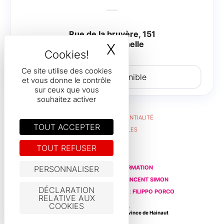
Rue de la bruyère, 151
6001 Marcinelle
X
MASQUER LE B
Ce site utilise des cookies
Parking disponible
et vous donne le contrôle
sur ceux que vous
souhaitez activer
POLITIQUE DE CONFIDENTIALITÉ
TOUT ACCEPTER
MENTIONS LÉGALES
RGPD
TOUT REFUSER
© 2026
Hainaut Formation
PERSONNALISER
Éditeur Responsable :
Vincent SIMON
DÉCLARATION
Maintenance du Contenu :
Filippo PORCO
RELATIVE AUX
COOKIES
Crédits photos
Adobe Stock
,
Polimagery
,
Province de Hainaut