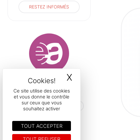
RESTEZ INFORMÉS
X
MASQUER LE B
Boulevard Initialis, 22
7000 Mons
Ce site utilise des cookies
Belgique
et vous donne le contrôle
sur ceux que vous
hfea.secretariat@hainaut.be
souhaitez activer
+32(65) 342 502
TOUT ACCEPTER
TOUT REFUSER