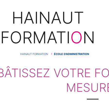
HAINAUT
FORMATI
O
N
FIL
HAINAUT FORMATION
ÉCOLE D'ADMINISTRATION
BÂTISSEZ VOTRE F
D'ARIANE
MESURE