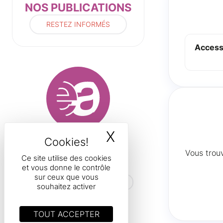
NOS PUBLICATIONS
RESTEZ INFORMÉS
Access
X
MASQUER LE B
Boulevard Initialis, 22
Vous trou
7000 Mons
Ce site utilise des cookies
Belgique
et vous donne le contrôle
sur ceux que vous
hfea.secretariat@hainaut.be
souhaitez activer
+32(65) 342 502
TOUT ACCEPTER